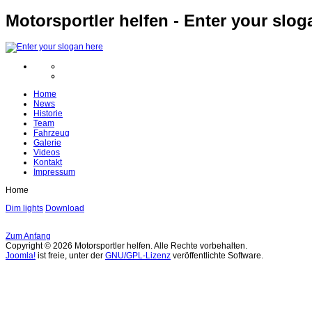
Motorsportler helfen - Enter your slog
Home
News
Historie
Team
Fahrzeug
Galerie
Videos
Kontakt
Impressum
Home
Dim lights
Download
Zum Anfang
Copyright © 2026 Motorsportler helfen. Alle Rechte vorbehalten.
Joomla!
ist freie, unter der
GNU/GPL-Lizenz
veröffentlichte Software.