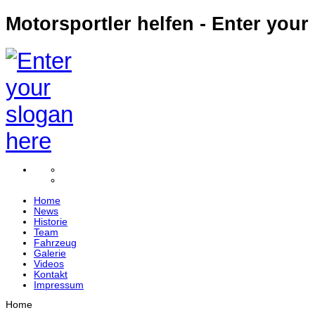
Motorsportler helfen - Enter your
Home
News
Historie
Team
Fahrzeug
Galerie
Videos
Kontakt
Impressum
Home