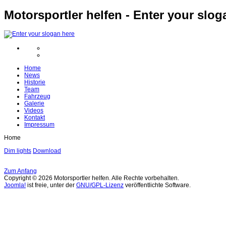
Motorsportler helfen - Enter your slog
Home
News
Historie
Team
Fahrzeug
Galerie
Videos
Kontakt
Impressum
Home
Dim lights
Download
Zum Anfang
Copyright © 2026 Motorsportler helfen. Alle Rechte vorbehalten.
Joomla!
ist freie, unter der
GNU/GPL-Lizenz
veröffentlichte Software.