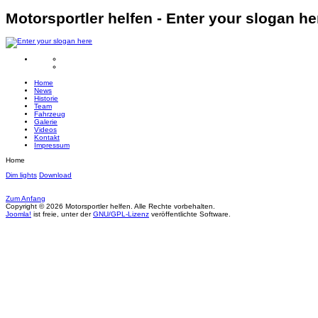
Motorsportler helfen - Enter your slogan he
Home
News
Historie
Team
Fahrzeug
Galerie
Videos
Kontakt
Impressum
Home
Dim lights
Download
Zum Anfang
Copyright © 2026 Motorsportler helfen. Alle Rechte vorbehalten.
Joomla!
ist freie, unter der
GNU/GPL-Lizenz
veröffentlichte Software.