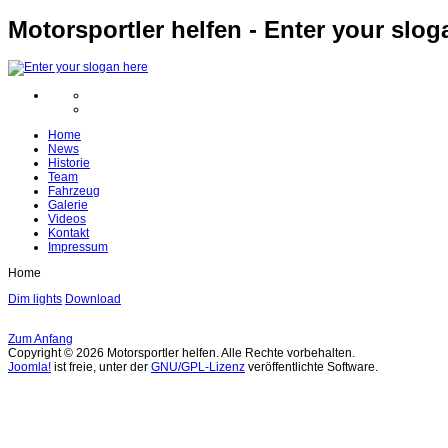
Motorsportler helfen - Enter your slog
Home
News
Historie
Team
Fahrzeug
Galerie
Videos
Kontakt
Impressum
Home
Dim lights
Download
Zum Anfang
Copyright © 2026 Motorsportler helfen. Alle Rechte vorbehalten.
Joomla!
ist freie, unter der
GNU/GPL-Lizenz
veröffentlichte Software.