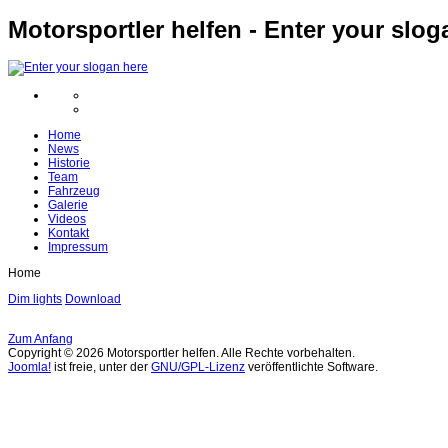
Motorsportler helfen - Enter your slog
Home
News
Historie
Team
Fahrzeug
Galerie
Videos
Kontakt
Impressum
Home
Dim lights
Download
Zum Anfang
Copyright © 2026 Motorsportler helfen. Alle Rechte vorbehalten.
Joomla!
ist freie, unter der
GNU/GPL-Lizenz
veröffentlichte Software.